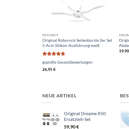
MI ROBOT
XIAO
 S7 Abdeckung für
Original Roborock Seitenbürste 2er Set
Origi
5-Arm Silikon-Ausführung weiß
Abdec
19,9
Bewertet
geprüfte Gesamtbewertungen
mit
4.67
26,95
€
von 5
NEUE ARTIKEL
BES
Original Dreame X50
Ersatzteil-Set
59,90
€