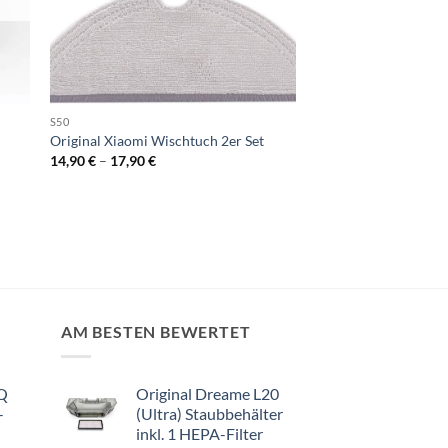
S50
Original Xiaomi Wischtuch 2er Set
14,90
€
–
17,90
€
AM BESTEN BEWERTET
 Q
Original Dreame L20
-
(Ultra) Staubbehälter
inkl. 1 HEPA-Filter