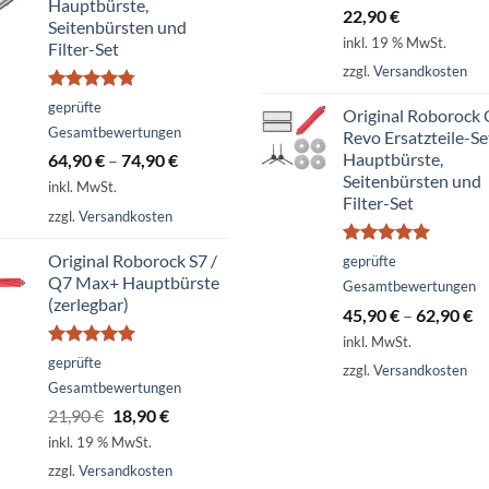
Hauptbürste,
22,90
€
Seitenbürsten und
inkl. 19 % MwSt.
Filter-Set
zzgl.
Versandkosten
Bewertet
geprüfte
Original Roborock
mit
4.74
Gesamtbewertungen
Revo Ersatzteile-Se
von 5
Hauptbürste,
64,90
€
–
74,90
€
Seitenbürsten und
inkl. MwSt.
Filter-Set
zzgl.
Versandkosten
Bewertet
Original Roborock S7 /
geprüfte
mit
5.00
Q7 Max+ Hauptbürste
Gesamtbewertungen
von 5
(zerlegbar)
45,90
€
–
62,90
€
inkl. MwSt.
Bewertet
geprüfte
zzgl.
Versandkosten
mit
5.00
Gesamtbewertungen
von 5
Ursprünglicher
Aktueller
21,90
€
18,90
€
Preis
Preis
inkl. 19 % MwSt.
war:
ist:
zzgl.
Versandkosten
21,90 €
18,90 €.