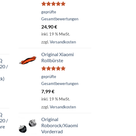
Bewertet
geprüfte
mit
5.00
Gesamtbewertungen
von 5
24,90
€
inkl. 19 % MwSt.
zzgl.
Versandkosten
Original Xiaomi
 Q
Rollbürste
20 /
Bewertet
geprüfte
ck)
mit
5.00
Gesamtbewertungen
von 5
7,99
€
inkl. 19 % MwSt.
zzgl.
Versandkosten
 Q
Original
20 /
Roborock/Xiaomi
are
Vorderrad