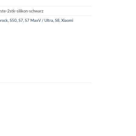
ste-2stk-silikon-schwarz
rock
,
S50
,
S7
,
S7 MaxV / Ultra
,
S8
,
Xiaomi