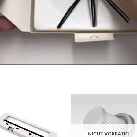
Add to
Add
wishlist
wish
NICHT VORRÄTIG