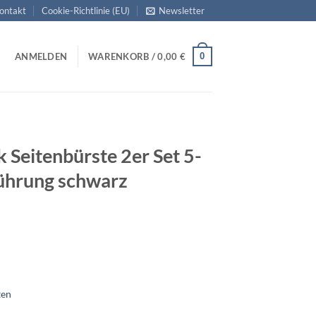
ontakt
Cookie-Richtlinie (EU)
Newsletter
0
ANMELDEN
WARENKORB /
0,00
€
 Seitenbürste 2er Set 5-
ührung schwarz
ten