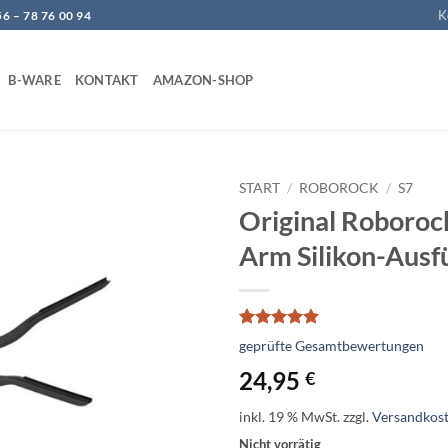
K
 – 78 76 00 94
B-WARE
KONTAKT
AMAZON-SHOP
START
/
ROBOROCK
/
S7
Original Roborock
Add to
Arm Silikon-Ausf
wishlist
Bewertet
4
geprüfte Gesamtbewertungen
mit
5
von
5, basierend
24,95
€
auf
Kundenbewertungen
inkl. 19 % MwSt.
zzgl.
Versandkos
Nicht vorrätig