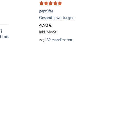
Bewertet
geprüfte
mit
5.00
Gesamtbewertungen
von 5
4,90
€
 Q
inkl. MwSt.
t mit
zzgl.
Versandkosten