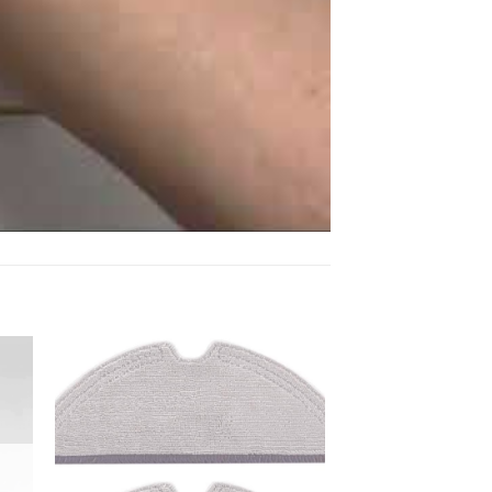
 to
Add to
list
wishlist