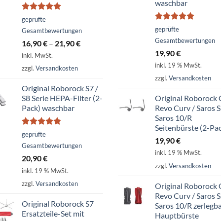
waschbar
Bewertet
geprüfte
mit
4.86
Bewertet
geprüfte
Gesamtbewertungen
von 5
mit
5.00
Gesamtbewertungen
16,90
€
–
21,90
€
von 5
19,90
€
inkl. MwSt.
inkl. 19 % MwSt.
zzgl.
Versandkosten
zzgl.
Versandkosten
Original Roborock S7 /
S8 Serie HEPA-Filter (2-
Original Roborock
Pack) waschbar
Revo Curv / Saros S
Saros 10/R
Seitenbürste (2-Pa
Bewertet
geprüfte
19,90
€
mit
4.79
Gesamtbewertungen
von 5
inkl. 19 % MwSt.
20,90
€
zzgl.
Versandkosten
inkl. 19 % MwSt.
zzgl.
Versandkosten
Original Roborock
Revo Curv / Saros S
Original Roborock S7
Saros 10/R zerlegb
Ersatzteile-Set mit
Hauptbürste