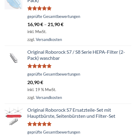
Pack)
Bewertet
geprüfte Gesamtbewertungen
mit
4.86
16,90
€
–
21,90
€
von 5
inkl. MwSt.
zzgl.
Versandkosten
Original Roborock S7 / S8 Serie HEPA-Filter (2-
Pack) waschbar
Bewertet
geprüfte Gesamtbewertungen
mit
4.79
20,90
€
von 5
inkl. 19 % MwSt.
zzgl.
Versandkosten
Original Roborock S7 Ersatzteile-Set mit
Hauptbürste, Seitenbürsten und Filter-Set
Bewertet
geprüfte Gesamtbewertungen