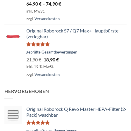
mit
4.74
64,90
€
–
74,90
€
von 5
inkl. MwSt.
zzgl.
Versandkosten
Original Roborock S7 / Q7 Max+ Hauptbürste
(zerlegbar)
Bewertet
geprüfte Gesamtbewertungen
mit
5.00
Ursprünglicher
Aktueller
21,90
€
18,90
€
von 5
Preis
Preis
inkl. 19 % MwSt.
war:
ist:
zzgl.
Versandkosten
21,90 €
18,90 €.
HERVORGEHOBEN
Original Roborock Q Revo Master HEPA-Filter (2-
Pack) waschbar
Bewertet
geprüfte Gesamtbewertungen