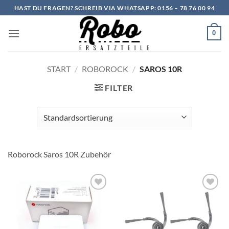
Zum
HAST DU FRAGEN? SCHREIB VIA WHATSAPP: 0156 – 78 76 00 94
Inhalt
springen
0
START
/
ROBOROCK
/
SAROS 10R
FILTER
Roborock Saros 10R Zubehör
Add to
Add to
wishlist
wishlist