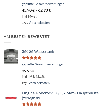
Bewertet
geprüfte Gesamtbewertungen
mit
5.00
45,90
€
–
62,90
€
von 5
inkl. MwSt.
zzgl.
Versandkosten
AM BESTEN BEWERTET
360 S6 Wassertank
Bewertet
geprüfte Gesamtbewertungen
mit
5.00
39,95
€
von 5
inkl. 19 % MwSt.
zzgl.
Versandkosten
Original Roborock S7 / Q7 Max+ Hauptbürste
(zerlegbar)