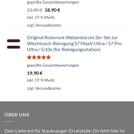
Bewertet
geprüfte Gesamtbewertungen
mit
5.00
Ursprünglicher
Aktueller
21,90
€
18,90
€
von 5
Preis
Preis
inkl. 19 % MwSt.
war:
ist:
zzgl.
Versandkosten
21,90 €
18,90 €.
Original Roborock Walzenbürste 2er-Set zur
Wischtusch-Reinigung S7 MaxV Ultra / S7 Pro
Ultra / G10s (für Reinigungsstation)
Bewertet
geprüfte Gesamtbewertungen
mit
5.00
19,90
€
von 5
inkl. 19 % MwSt.
zzgl.
Versandkosten
ÜBER UNS
Dein Lieferant für Staubsauger-Ersatzteile. Dir fehlt hier im