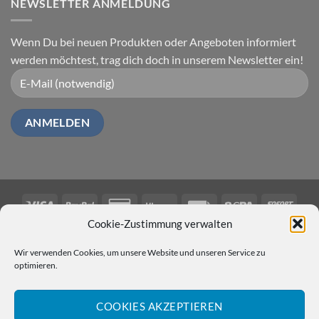
NEWSLETTER ANMELDUNG
Wenn Du bei neuen Produkten oder Angeboten informiert
werden möchtest, trag dich doch in unserem Newsletter ein!
Alternative:
Visa
PayPal
Credit
Klarna
Rechung
Sepa
Sofor
Card
Cookie-Zustimmung verwalten
KONTAKT
COOKIE-RICHTLINIE (EU)
2
Copyright 2026 ©
Robo-Ersatzteile.de
Wir verwenden Cookies, um unsere Website und unseren Service zu
optimieren.
Alle Preise inkl. der gesetzlichen MwSt.
COOKIES AKZEPTIEREN
Die durchgestrichenen Preise entsprechen dem bisherigen Preis in