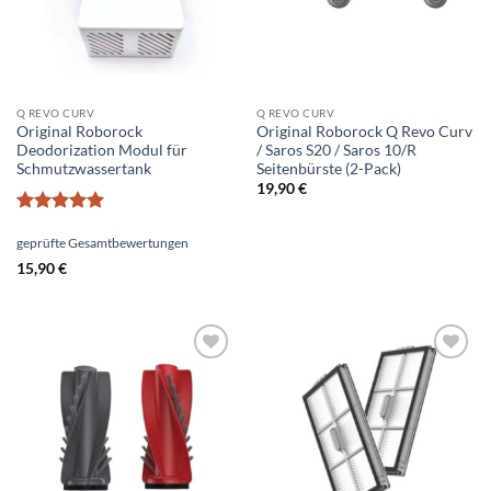
Q REVO CURV
Q REVO CURV
Original Roborock
Original Roborock Q Revo Curv
Deodorization Modul für
/ Saros S20 / Saros 10/R
Schmutzwassertank
Seitenbürste (2-Pack)
19,90
€
Bewertet
mit
5
von
geprüfte Gesamtbewertungen
5
15,90
€
Add to
Add to
wishlist
wishlist