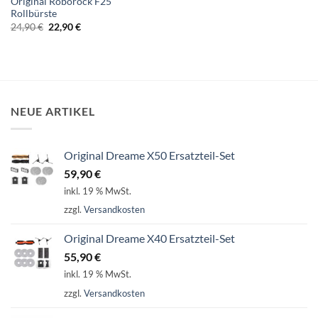
Original Roborock F25
Rollbürste
Ursprünglicher
Aktueller
24,90
€
22,90
€
Preis
Preis
war:
ist:
24,90 €
22,90 €.
NEUE ARTIKEL
Original Dreame X50 Ersatzteil-Set
59,90
€
inkl. 19 % MwSt.
zzgl.
Versandkosten
Original Dreame X40 Ersatzteil-Set
55,90
€
inkl. 19 % MwSt.
zzgl.
Versandkosten