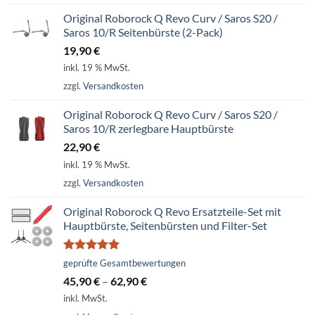
Original Roborock Q Revo Curv / Saros S20 /
Saros 10/R Seitenbürste (2-Pack)
19,90
€
inkl. 19 % MwSt.
zzgl.
Versandkosten
Original Roborock Q Revo Curv / Saros S20 /
Saros 10/R zerlegbare Hauptbürste
22,90
€
inkl. 19 % MwSt.
zzgl.
Versandkosten
Original Roborock Q Revo Ersatzteile-Set mit
Hauptbürste, Seitenbürsten und Filter-Set
Bewertet
geprüfte Gesamtbewertungen
mit
5.00
45,90
€
–
62,90
€
von 5
inkl. MwSt.