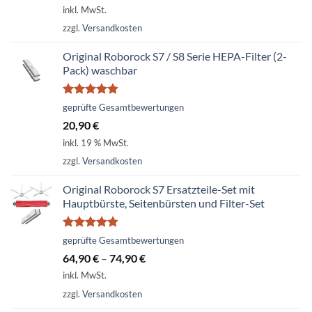
inkl. MwSt.
zzgl.
Versandkosten
Original Roborock S7 / S8 Serie HEPA-Filter (2-
Pack) waschbar
Bewertet
geprüfte Gesamtbewertungen
mit
4.79
20,90
€
von 5
inkl. 19 % MwSt.
zzgl.
Versandkosten
Original Roborock S7 Ersatzteile-Set mit
Hauptbürste, Seitenbürsten und Filter-Set
Bewertet
geprüfte Gesamtbewertungen
mit
4.74
64,90
€
–
74,90
€
von 5
inkl. MwSt.
zzgl.
Versandkosten