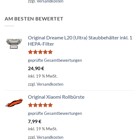
zzgl.
Versandkosten
AM BESTEN BEWERTET
Original Dreame L20 (Ultra) Staubbehälter inkl. 1
HEPA-Filter
Bewertet
geprüfte Gesamtbewertungen
mit
5.00
24,90
€
von 5
inkl. 19 % MwSt.
zzgl.
Versandkosten
Original Xiaomi Rollbürste
Bewertet
geprüfte Gesamtbewertungen
mit
5.00
7,99
€
von 5
inkl. 19 % MwSt.
zzgl.
Versandkosten