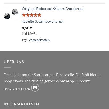
Original Roborock/Xiaomi Vorderrad
Bewertet
geprüfte Gesamtbewertungen
mit
5.00
4,90
€
von 5
inkl. MwSt.
zzgl.
Versandkosten
ÜBER UNS
Dein Lieferant für Staubsauger-Ersatzteile. Dir fehlt hier im
Shop etwas? Melde dich gerne! WhatsApp-Support:
015678760094
INFORMATIONEN