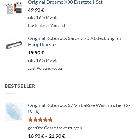
Original Dreame X30 Ersatzteil-Set
49,90
€
inkl. 19 % MwSt.
Kostenloser Versand
Original Roborock Saros Z70 Abdeckung für
Hauptbürste
19,90
€
inkl. 19 % MwSt.
zzgl.
Versandkosten
BESTSELLER
Original Roborock S7 VirbaRise Wischtücher (2-
Pack)
Bewertet
geprüfte Gesamtbewertungen
mit
4.86
16,90
€
–
21,90
€
von 5