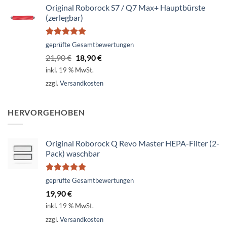
Original Roborock S7 / Q7 Max+ Hauptbürste
(zerlegbar)
Bewertet
geprüfte Gesamtbewertungen
mit
5.00
Ursprünglicher
Aktueller
21,90
€
18,90
€
von 5
Preis
Preis
inkl. 19 % MwSt.
war:
ist:
zzgl.
Versandkosten
21,90 €
18,90 €.
HERVORGEHOBEN
Original Roborock Q Revo Master HEPA-Filter (2-
Pack) waschbar
Bewertet
geprüfte Gesamtbewertungen
mit
5.00
19,90
€
von 5
inkl. 19 % MwSt.
zzgl.
Versandkosten