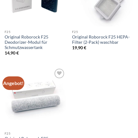
F25
F25
Original Roborock F25
Original Roborock F25 HEPA-
Deodorizer-Modul für
Filter (2-Pack) waschbar
Schmutzwassertank
19,90
€
14,90
€
Angebot!
Add to
wishlist
F25