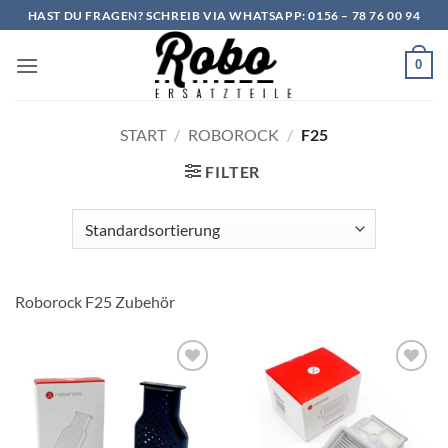
Zum
HAST DU FRAGEN? SCHREIB VIA WHATSAPP: 0156 – 78 76 00 94
Inhalt
springen
0
START
/
ROBOROCK
/
F25
FILTER
Roborock F25 Zubehör
Add to
Add to
wishlist
wishlist