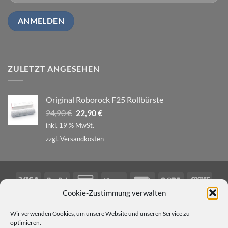
Alternative:
ZULETZT ANGESEHEN
Original Roborock F25 Rollbürste
Ursprünglicher
Aktueller
24,90
€
22,90
€
Preis
Preis
inkl. 19 % MwSt.
war:
ist:
zzgl.
Versandkosten
24,90 €
22,90 €.
Visa
PayPal
Credit
Klarna
Rechung
Sepa
Sofor
Card
Cookie-Zustimmung verwalten
KONTAKT
COOKIE-RICHTLINIE (EU)
2
Copyright 2026 ©
Robo-Ersatzteile.de
Wir verwenden Cookies, um unsere Website und unseren Service zu
optimieren.