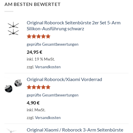
AM BESTEN BEWERTET
Original Roborock Seitenbürste 2er Set 5-Arm
Silikon-Ausführung schwarz
Bewertet
geprüfte Gesamtbewertungen
mit
5.00
24,95
€
von 5
inkl. 19 % MwSt.
zzgl.
Versandkosten
Original Roborock/Xiaomi Vorderrad
Bewertet
geprüfte Gesamtbewertungen
mit
5.00
4,90
€
von 5
inkl. MwSt.
zzgl.
Versandkosten
Original Xiaomi / Roborock 3-Arm Seitenbürste