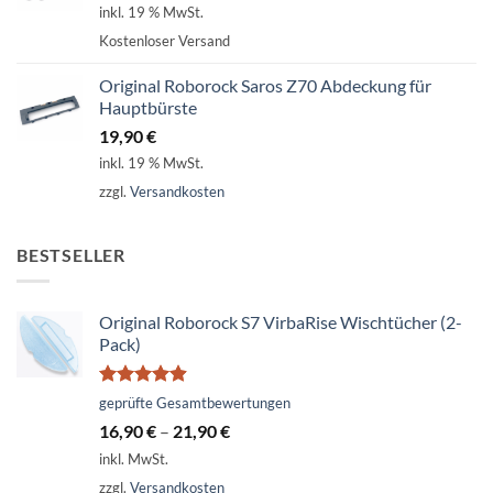
inkl. 19 % MwSt.
Kostenloser Versand
Original Roborock Saros Z70 Abdeckung für
Hauptbürste
19,90
€
inkl. 19 % MwSt.
zzgl.
Versandkosten
BESTSELLER
Original Roborock S7 VirbaRise Wischtücher (2-
Pack)
Bewertet
geprüfte Gesamtbewertungen
mit
4.86
16,90
€
–
21,90
€
von 5
inkl. MwSt.
zzgl.
Versandkosten