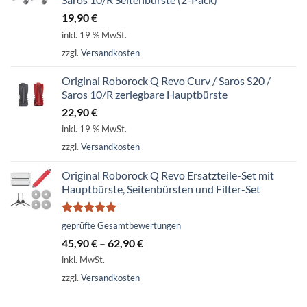
19,90
€
inkl. 19 % MwSt.
zzgl.
Versandkosten
Original Roborock Q Revo Curv / Saros S20 /
Saros 10/R zerlegbare Hauptbürste
22,90
€
inkl. 19 % MwSt.
zzgl.
Versandkosten
Original Roborock Q Revo Ersatzteile-Set mit
Hauptbürste, Seitenbürsten und Filter-Set
Bewertet
geprüfte Gesamtbewertungen
mit
5.00
45,90
€
–
62,90
€
von 5
inkl. MwSt.
zzgl.
Versandkosten