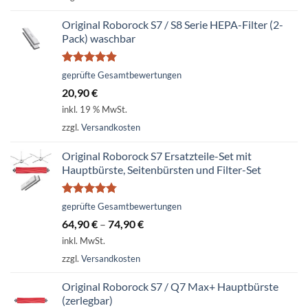
Original Roborock S7 / S8 Serie HEPA-Filter (2-
Pack) waschbar
Bewertet
geprüfte Gesamtbewertungen
mit
4.79
20,90
€
von 5
inkl. 19 % MwSt.
zzgl.
Versandkosten
Original Roborock S7 Ersatzteile-Set mit
Hauptbürste, Seitenbürsten und Filter-Set
Bewertet
geprüfte Gesamtbewertungen
mit
4.74
64,90
€
–
74,90
€
von 5
inkl. MwSt.
zzgl.
Versandkosten
Original Roborock S7 / Q7 Max+ Hauptbürste
(zerlegbar)