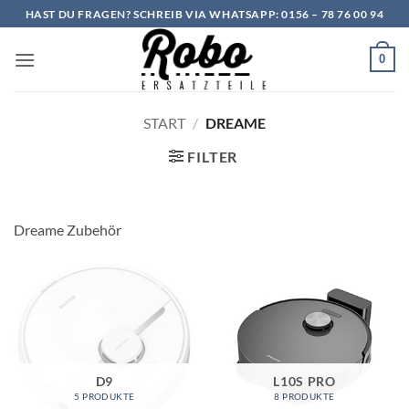
Zum
HAST DU FRAGEN? SCHREIB VIA WHATSAPP: 0156 – 78 76 00 94
Inhalt
springen
0
START
/
DREAME
FILTER
Dreame Zubehör
D9
L10S PRO
5 PRODUKTE
8 PRODUKTE