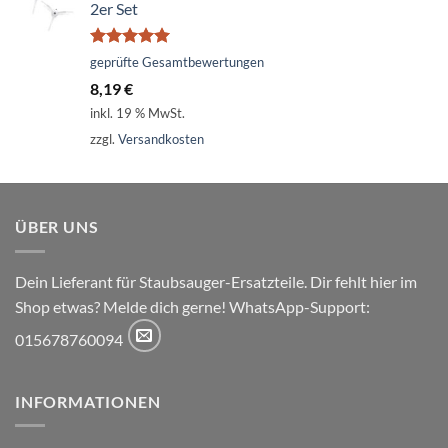
2er Set
Bewertet
geprüfte Gesamtbewertungen
mit
5.00
8,19
€
von 5
inkl. 19 % MwSt.
zzgl.
Versandkosten
ÜBER UNS
Dein Lieferant für Staubsauger-Ersatzteile. Dir fehlt hier im
Shop etwas? Melde dich gerne! WhatsApp-Support:
015678760094
INFORMATIONEN