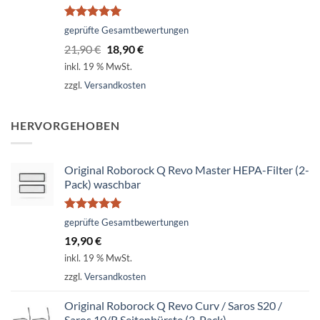
Bewertet
geprüfte Gesamtbewertungen
mit
5.00
Ursprünglicher
Aktueller
21,90
€
18,90
€
von 5
Preis
Preis
inkl. 19 % MwSt.
war:
ist:
zzgl.
Versandkosten
21,90 €
18,90 €.
HERVORGEHOBEN
Original Roborock Q Revo Master HEPA-Filter (2-
Pack) waschbar
Bewertet
geprüfte Gesamtbewertungen
mit
5.00
19,90
€
von 5
inkl. 19 % MwSt.
zzgl.
Versandkosten
Original Roborock Q Revo Curv / Saros S20 /
Saros 10/R Seitenbürste (2-Pack)