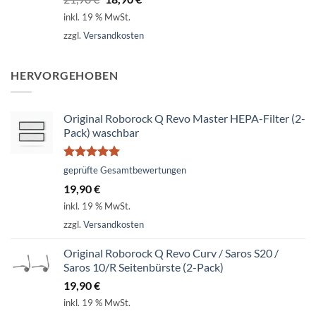
von 5
Preis
Preis
inkl. 19 % MwSt.
war:
ist:
zzgl.
Versandkosten
21,90 €
18,90 €.
HERVORGEHOBEN
Original Roborock Q Revo Master HEPA-Filter (2-
Pack) waschbar
Bewertet
geprüfte Gesamtbewertungen
mit
5.00
19,90
€
von 5
inkl. 19 % MwSt.
zzgl.
Versandkosten
Original Roborock Q Revo Curv / Saros S20 /
Saros 10/R Seitenbürste (2-Pack)
19,90
€
inkl. 19 % MwSt.