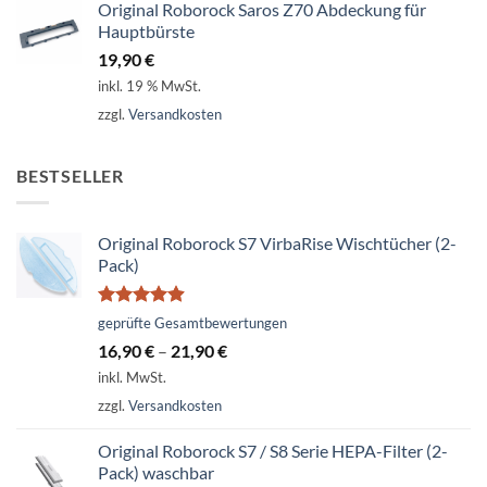
Original Roborock Saros Z70 Abdeckung für
Hauptbürste
19,90
€
inkl. 19 % MwSt.
zzgl.
Versandkosten
BESTSELLER
Original Roborock S7 VirbaRise Wischtücher (2-
Pack)
Bewertet
geprüfte Gesamtbewertungen
mit
4.86
16,90
€
–
21,90
€
von 5
inkl. MwSt.
zzgl.
Versandkosten
Original Roborock S7 / S8 Serie HEPA-Filter (2-
Pack) waschbar