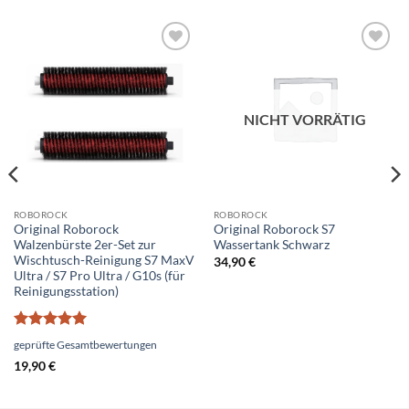
Add to
Add to
wishlist
wishlist
NICHT VORRÄTIG
ROBOROCK
ROBOROCK
Original Roborock
Original Roborock S7
Walzenbürste 2er-Set zur
Wassertank Schwarz
Wischtusch-Reinigung S7 MaxV
34,90
€
Ultra / S7 Pro Ultra / G10s (für
Reinigungsstation)
Bewertet
geprüfte Gesamtbewertungen
mit
5
von
19,90
€
5