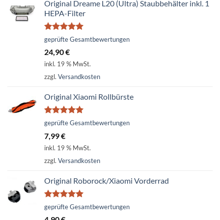
Original Dreame L20 (Ultra) Staubbehälter inkl. 1
HEPA-Filter
Bewertet
geprüfte Gesamtbewertungen
mit
5.00
24,90
€
von 5
inkl. 19 % MwSt.
zzgl.
Versandkosten
Original Xiaomi Rollbürste
Bewertet
geprüfte Gesamtbewertungen
mit
5.00
7,99
€
von 5
inkl. 19 % MwSt.
zzgl.
Versandkosten
Original Roborock/Xiaomi Vorderrad
Bewertet
geprüfte Gesamtbewertungen
mit
5.00
4,90
€