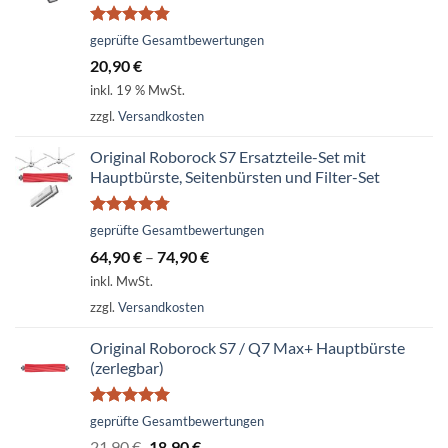
Bewertet
geprüfte Gesamtbewertungen
mit
4.79
20,90
€
von 5
inkl. 19 % MwSt.
zzgl.
Versandkosten
Original Roborock S7 Ersatzteile-Set mit
Hauptbürste, Seitenbürsten und Filter-Set
Bewertet
geprüfte Gesamtbewertungen
mit
4.74
64,90
€
–
74,90
€
von 5
inkl. MwSt.
zzgl.
Versandkosten
Original Roborock S7 / Q7 Max+ Hauptbürste
(zerlegbar)
Bewertet
geprüfte Gesamtbewertungen
mit
5.00
Ursprünglicher
Aktueller
21,90
€
18,90
€