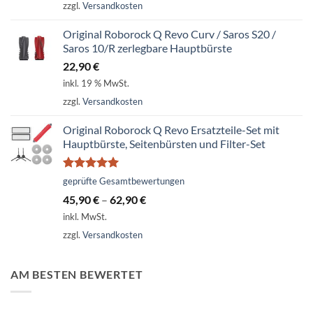
zzgl.
Versandkosten
Original Roborock Q Revo Curv / Saros S20 /
Saros 10/R zerlegbare Hauptbürste
22,90
€
inkl. 19 % MwSt.
zzgl.
Versandkosten
Original Roborock Q Revo Ersatzteile-Set mit
Hauptbürste, Seitenbürsten und Filter-Set
Bewertet
geprüfte Gesamtbewertungen
mit
5.00
45,90
€
–
62,90
€
von 5
inkl. MwSt.
zzgl.
Versandkosten
AM BESTEN BEWERTET