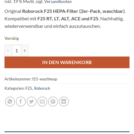
inkl. 19 % MwSt.
zzgl.
Versandkosten
Original
Roborock F25 HEPA-Filter (2er-Pack, waschbar)
.
Kompatibel mit
F25 RT, LT, ALT, ACE und F25
. Nachhaltig,
wiederverwendbar und einfach auszutauschen.
Vorrätig
Original Roborock F25 HEPA-Filter (2-Pack) waschbar Menge
Alternative:
IN DEN WARENKORB
Artikelnummer:
f25-washheap
Kategorien:
F25
,
Roborock