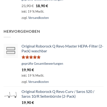
mit
5.00
Ursprünglicher
Aktueller
21,90
€
18,90
€
von 5
Preis
Preis
inkl. 19 % MwSt.
war:
ist:
zzgl.
Versandkosten
21,90 €
18,90 €.
HERVORGEHOBEN
Original Roborock Q Revo Master HEPA-Filter (2-
Pack) waschbar
Bewertet
geprüfte Gesamtbewertungen
mit
5.00
19,90
€
von 5
inkl. 19 % MwSt.
zzgl.
Versandkosten
Original Roborock Q Revo Curv / Saros S20 /
Saros 10/R Seitenbürste (2-Pack)
19,90
€