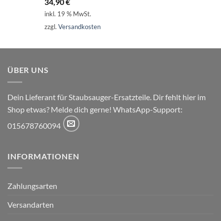
34,90
€
von 5
inkl. 19 % MwSt.
zzgl.
Versandkosten
ÜBER UNS
Dein Lieferant für Staubsauger-Ersatzteile. Dir fehlt hier im
Shop etwas? Melde dich gerne! WhatsApp-Support:
015678760094
INFORMATIONEN
Zahlungsarten
Versandarten