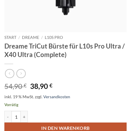
START
/
DREAME
/
L10S PRO
Dreame TriCut Bürste für L10s Pro Ultra /
X40 Ultra (Complete)
Ursprünglicher
Aktueller
54,90
38,90
€
€
Preis
Preis
inkl. 19 % MwSt.
zzgl.
Versandkosten
war:
ist:
Vorrätig
54,90 €
38,90 €.
Dreame TriCut Bürste für L10s Pro Ultra / X40 Ultra (Complete) Meng
Alternative:
IN DEN WARENKORB