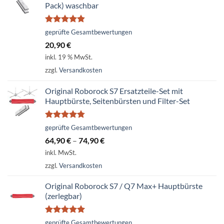
Pack) waschbar
Bewertet
geprüfte Gesamtbewertungen
mit
4.79
20,90
€
von 5
inkl. 19 % MwSt.
zzgl.
Versandkosten
Original Roborock S7 Ersatzteile-Set mit
Hauptbürste, Seitenbürsten und Filter-Set
Bewertet
geprüfte Gesamtbewertungen
mit
4.74
64,90
€
–
74,90
€
von 5
inkl. MwSt.
zzgl.
Versandkosten
Original Roborock S7 / Q7 Max+ Hauptbürste
(zerlegbar)
Bewertet
geprüfte Gesamtbewertungen