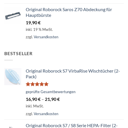
Original Roborock Saros Z70 Abdeckung für
Hauptbürste
19,90
€
inkl. 19 % MwSt.
zzgl.
Versandkosten
BESTSELLER
Original Roborock S7 VirbaRise Wischtücher (2-
Pack)
Bewertet
geprüfte Gesamtbewertungen
mit
4.86
16,90
€
–
21,90
€
von 5
inkl. MwSt.
zzgl.
Versandkosten
Original Roborock S7 / S8 Serie HEPA-Filter (2-