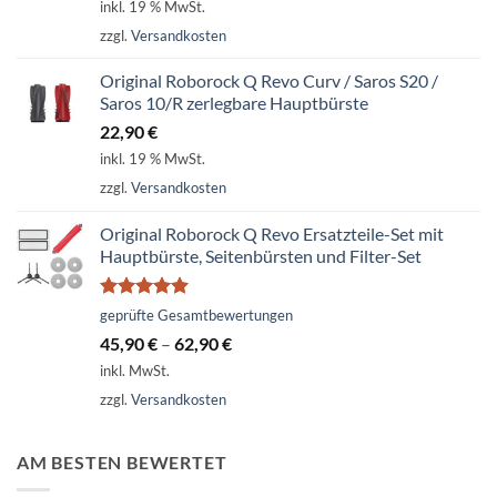
inkl. 19 % MwSt.
zzgl.
Versandkosten
Original Roborock Q Revo Curv / Saros S20 /
Saros 10/R zerlegbare Hauptbürste
22,90
€
inkl. 19 % MwSt.
zzgl.
Versandkosten
Original Roborock Q Revo Ersatzteile-Set mit
Hauptbürste, Seitenbürsten und Filter-Set
Bewertet
geprüfte Gesamtbewertungen
mit
5.00
45,90
€
–
62,90
€
von 5
inkl. MwSt.
zzgl.
Versandkosten
AM BESTEN BEWERTET