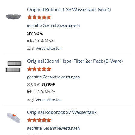
Original Roborock S8 Wassertank (weiß)
Bewertet
geprüfte Gesamtbewertungen
mit
5.00
39,90
€
von 5
inkl. 19 % MwSt.
zzgl.
Versandkosten
Original Xiaomi Hepa-Filter 2er Pack (B-Ware)
Bewertet
geprüfte Gesamtbewertungen
mit
5.00
Ursprünglicher
Aktueller
8,99
€
8,09
€
von 5
Preis
Preis
inkl. 19 % MwSt.
war:
ist:
zzgl.
Versandkosten
8,99 €
8,09 €.
Original Roborock S7 Wassertank
Bewertet
geprüfte Gesamtbewertungen
mit
5.00